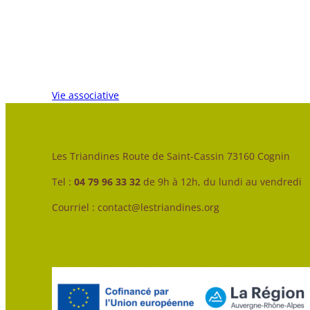
Vie associative
Les Triandines Route de Saint-Cassin 73160 Cognin
Tel :
04 79 96 33 32
de 9h à 12h, du lundi au vendredi
Courriel : contact@lestriandines.org