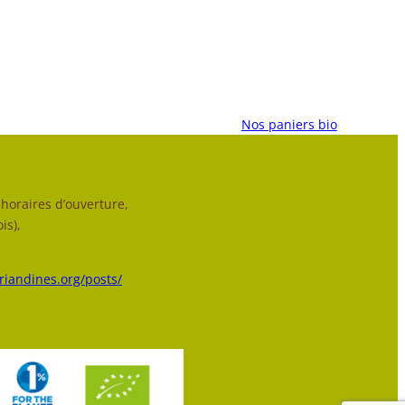
Nos paniers bio
horaires d’ouverture,
is),
triandines.org/posts/