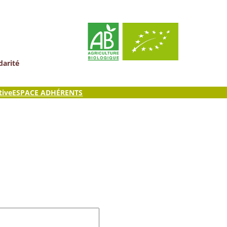
darité
tive
ESPACE ADHÉRENTS