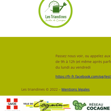
Passez nous voir, ou appelez aux 
de 9h à 12h (et même après parfo
du lundi au vendredi
https://fr-fr.facebook.com/pg/les
Les triandines © 2022 –
Mentions légales