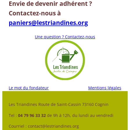
Envie de devenir adhérent ?
Contactez-nous à
paniers@lestriandines.org
Une question ? Contactez-nous
Le mot du fondateur
Mentions légales
Les Triandines Route de Saint-Cassin 73160 Cognin
Tel :
04 79 96 33 32
de 9h à 12h, du lundi au vendredi
Courriel : contact@lestriandines.org