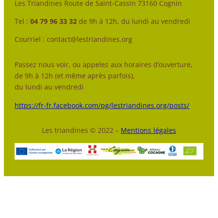
Les Triandines Route de Saint-Cassin 73160 Cognin
Tel :
04 79 96 33 32
de 9h à 12h, du lundi au vendredi
Courriel : contact@lestriandines.org
Passez nous voir, ou appelez aux horaires d’ouverture,
de 9h à 12h (et même après parfois),
du lundi au vendredi
https://fr-fr.facebook.com/pg/lestriandines.org/posts/
Les triandines © 2022 –
Mentions légales