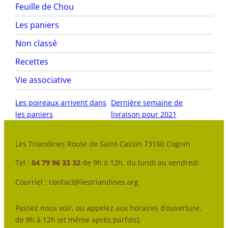
Feuille de Chou
Les paniers
Non classé
Recettes
Vie associative
Les poireaux arrivent dans
Dernière semaine de
les paniers
livraison pour 2021
Les Triandines Route de Saint-Cassin 73160 Cognin
Tel :
04 79 96 33 32
de 9h à 12h, du lundi au vendredi
Courriel : contact@lestriandines.org
Passez nous voir, ou appelez aux horaires d’ouverture,
de 9h à 12h (et même après parfois),