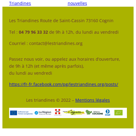
Triandines
nouvelles
Les Triandines Route de Saint-Cassin 73160 Cognin
Tel :
04 79 96 33 32
de 9h à 12h, du lundi au vendredi
Courriel : contact@lestriandines.org
Passez nous voir, ou appelez aux horaires d’ouverture,
de 9h à 12h (et même après parfois),
du lundi au vendredi
https://fr-fr.facebook.com/pg/lestriandines.org/posts/
Les triandines © 2022 –
Mentions légales