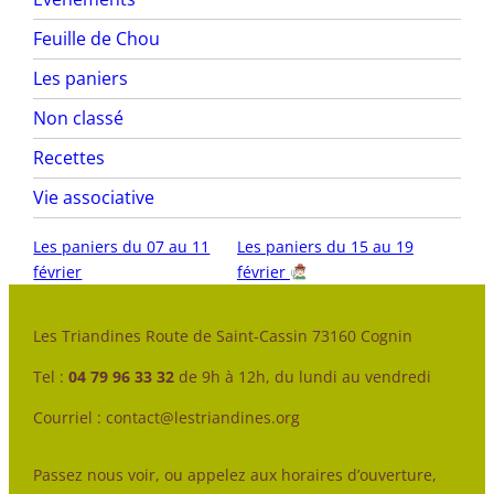
Feuille de Chou
Les paniers
Non classé
Recettes
Vie associative
Les paniers du 07 au 11
Les paniers du 15 au 19
février
février
Les Triandines Route de Saint-Cassin 73160 Cognin
Tel :
04 79 96 33 32
de 9h à 12h, du lundi au vendredi
Courriel : contact@lestriandines.org
Passez nous voir, ou appelez aux horaires d’ouverture,