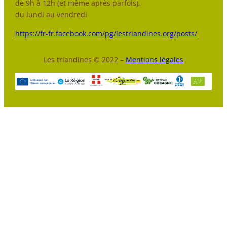
de 9h à 12h (et même après parfois),
du lundi au vendredi
https://fr-fr.facebook.com/pg/lestriandines.org/posts/
Les triandines © 2022 –
Mentions légales