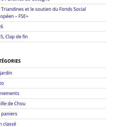
 Triandines et le soutien du Fonds Social
opéen – FSE+
26
5, Clap de fin
TÉGORIES
jardin
to
ènements
ille de Chou
 paniers
 classé