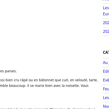
Les
Eur
20
202
CA
Au 
es panais.
Edi
Ev
i bien cru râpé ou en bâtonnet que cuit, en velouté, tarte,
emble beaucoup. Il se marie bien avec la noisette. Vous
Feu
Les
Non