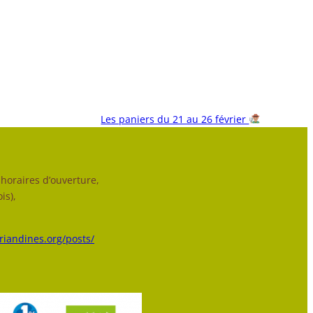
Les paniers du 21 au 26 février
horaires d’ouverture,
is),
triandines.org/posts/