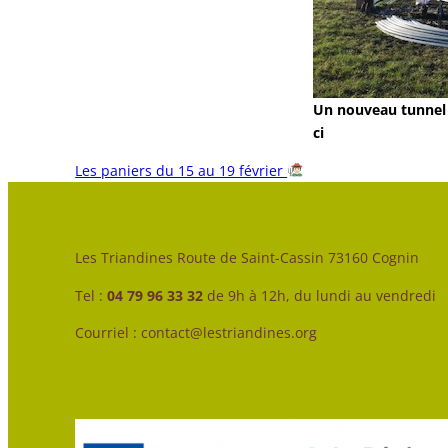
Un nouveau tunnel 
ci
Les paniers du 15 au 19 février
Les Triandines Route de Saint-Cassin 73160 Cognin
Tel :
04 79 96 33 32
de 9h à 12h, du lundi au vendredi
Courriel : contact@lestriandines.org