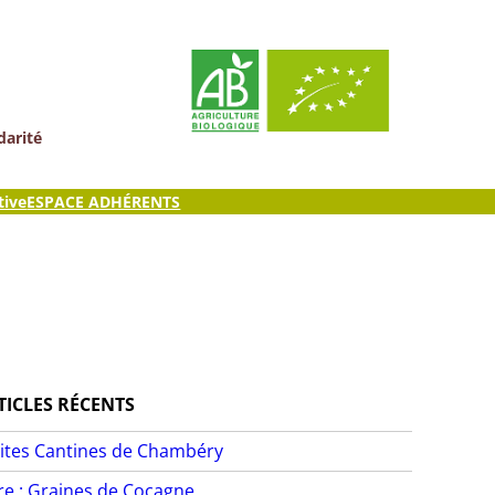
darité
tive
ESPACE ADHÉRENTS
TICLES RÉCENTS
ites Cantines de Chambéry
ire : Graines de Cocagne