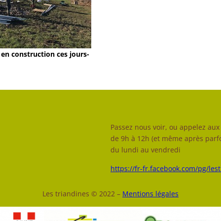
en construction ces jours-
Passez nous voir, ou appelez aux 
de 9h à 12h (et même après parfo
du lundi au vendredi
https://fr-fr.facebook.com/pg/les
Les triandines © 2022 –
Mentions légales