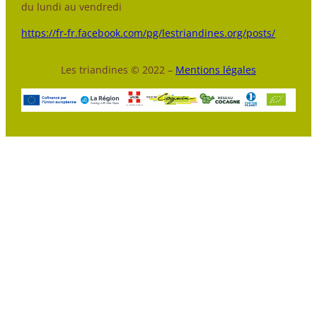
du lundi au vendredi
https://fr-fr.facebook.com/pg/lestriandines.org/posts/
Les triandines © 2022 –
Mentions légales