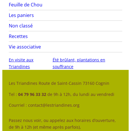
Feuille de Chou
Les paniers
Non classé
Recettes
Vie associative
En visite aux
Été brûlant, plantations en
Triandines
souffrance
Les Triandines Route de Saint-Cassin 73160 Cognin
Tel :
04 79 96 33 32
de 9h à 12h, du lundi au vendredi
Courriel : contact@lestriandines.org
Passez nous voir, ou appelez aux horaires d’ouverture,
de 9h à 12h (et même après parfois),