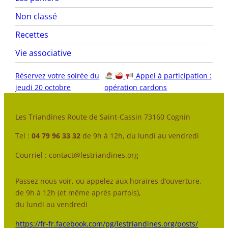
Non classé
Recettes
Vie associative
Réservez votre soirée du
Appel à participation :
jeudi 20 octobre
opération cardons
Les Triandines Route de Saint-Cassin 73160 Cognin
Tel :
04 79 96 33 32
de 9h à 12h, du lundi au vendredi
Courriel : contact@lestriandines.org
Passez nous voir, ou appelez aux horaires d’ouverture,
de 9h à 12h (et même après parfois),
du lundi au vendredi
https://fr-fr.facebook.com/pg/lestriandines.org/posts/