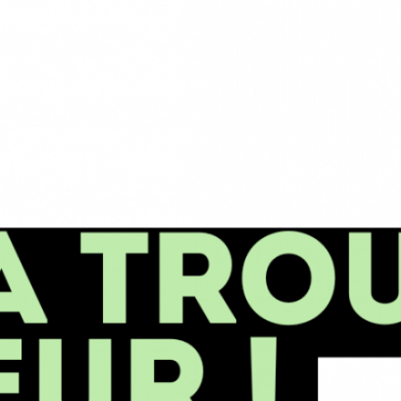
 Triandines et le soutien du Fonds Social
opéen – FSE+
26
5, Clap de fin
TÉGORIES
jardin
to
ènements
ille de Chou
 paniers
 classé