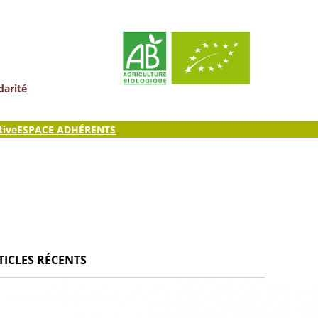
darité
tive
ESPACE ADHÉRENTS
TICLES RÉCENTS
ites Cantines de Chambéry
ire : Graines de Cocagne