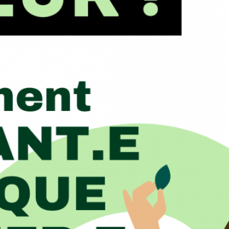
ettes
 associative