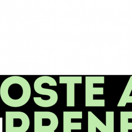
Les
Eur
20
202
CA
Au 
Edi
Ev
Feu
Les
Non