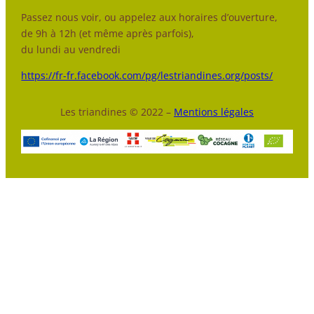
Passez nous voir, ou appelez aux horaires d’ouverture,
de 9h à 12h (et même après parfois),
du lundi au vendredi
https://fr-fr.facebook.com/pg/lestriandines.org/posts/
Les triandines © 2022 –
Mentions légales