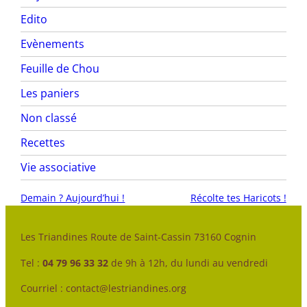
Edito
Evènements
Feuille de Chou
Les paniers
Non classé
Recettes
Vie associative
Demain ? Aujourd’hui !
Récolte tes Haricots !
Les Triandines Route de Saint-Cassin 73160 Cognin
Tel :
04 79 96 33 32
de 9h à 12h, du lundi au vendredi
Courriel : contact@lestriandines.org