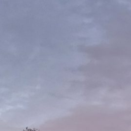
Les
Eur
20
202
CA
Au 
Edi
Ev
Feu
Les
Non