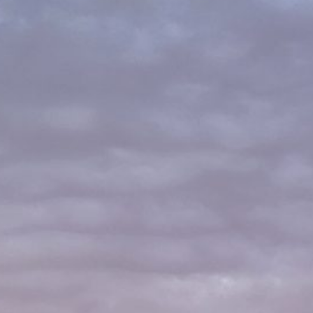
 Triandines et le soutien du Fonds Social
opéen – FSE+
26
5, Clap de fin
TÉGORIES
jardin
to
ènements
ille de Chou
 paniers
 classé