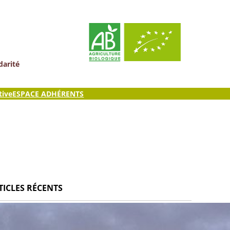
darité
tive
ESPACE ADHÉRENTS
TICLES RÉCENTS
ites Cantines de Chambéry
ire : Graines de Cocagne