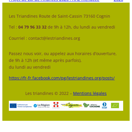
Les Triandines Route de Saint-Cassin 73160 Cognin
Tel :
04 79 96 33 32
de 9h à 12h, du lundi au vendredi
Courriel : contact@lestriandines.org
Passez nous voir, ou appelez aux horaires d’ouverture,
de 9h à 12h (et même après parfois),
du lundi au vendredi
https://fr-fr.facebook.com/pg/lestriandines.org/posts/
Les triandines © 2022 –
Mentions légales