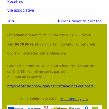
Recettes
Vie associative
2026
À lire : Graines de Cocagne
Les Triandines Route de Saint-Cassin 73160 Cognin
Tel :
04 79 96 33 32
de 9h à 12h, du lundi au vendredi
Courriel : contact@lestriandines.org
Passez nous voir, ou appelez aux horaires d’ouverture,
de 9h à 12h (et même après parfois),
du lundi au vendredi
https://fr-fr.facebook.com/pg/lestriandines.org/posts/
Les triandines © 2022 –
Mentions légales