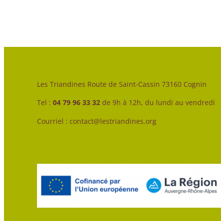
Les Triandines Route de Saint-Cassin 73160 Cognin
Tel :
04 79 96 33 32
de 9h à 12h, du lundi au vendredi
Courriel : contact@lestriandines.org