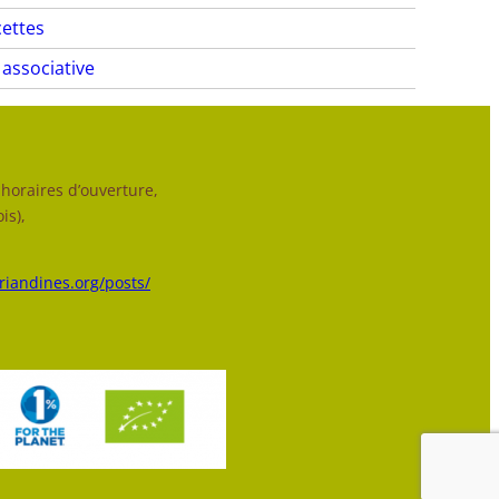
ettes
 associative
horaires d’ouverture,
is),
triandines.org/posts/