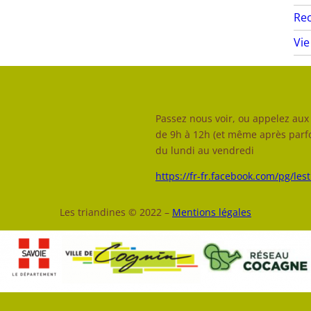
Rec
Vie
Passez nous voir, ou appelez aux 
de 9h à 12h (et même après parfo
du lundi au vendredi
https://fr-fr.facebook.com/pg/les
Les triandines © 2022 –
Mentions légales