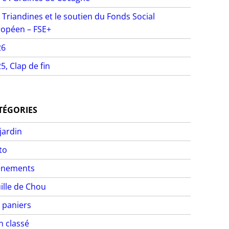
 Triandines et le soutien du Fonds Social
opéen – FSE+
26
5, Clap de fin
TÉGORIES
jardin
to
ènements
ille de Chou
 paniers
 classé