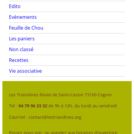
Edito
Evènements
Feuille de Chou
Les paniers
Non classé
Recettes
Vie associative
Les Triandines Route de Saint-Cassin 73160 Cognin
Tel :
04 79 96 33 32
de 9h à 12h, du lundi au vendredi
Courriel : contact@lestriandines.org
Passez nous voir, ou appelez aux horaires d’ouverture,