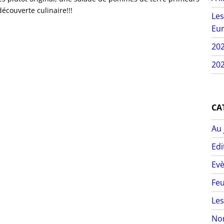
couverte culinaire!!!
Les
Eur
20
202
CA
Au 
Edi
Ev
Feu
Les
Non