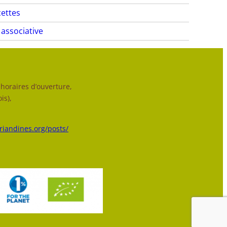
ettes
 associative
horaires d’ouverture,
is),
triandines.org/posts/