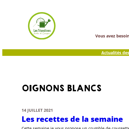
Aller
au
contenu
Vous avez besoin 
Actualités de
OIGNONS BLANCS
14 JUILLET 2021
Les recettes de la semaine
Cette semaine je vous propose un crumble de courgette