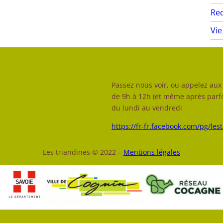
Rec
Vie
Passez nous voir, ou appelez aux 
de 9h à 12h (et même après parfo
du lundi au vendredi
https://fr-fr.facebook.com/pg/les
Les triandines © 2022 –
Mentions légales