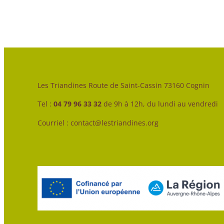
Les Triandines Route de Saint-Cassin 73160 Cognin
Tel :
04 79 96 33 32
de 9h à 12h, du lundi au vendredi
Courriel : contact@lestriandines.org