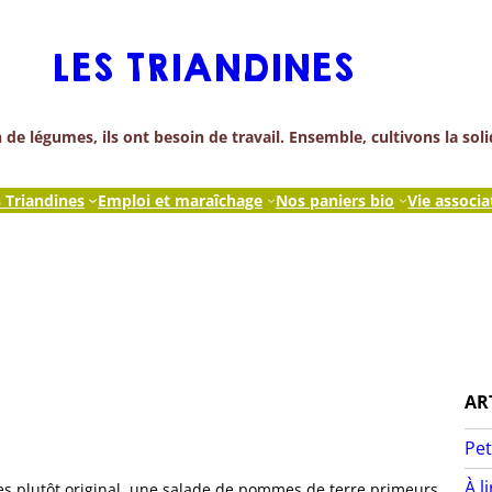
LES TRIANDINES
de légumes, ils ont besoin de travail. Ensemble, cultivons la soli
s Triandines
Emploi et maraîchage
Nos paniers bio
Vie associa
AR
Pet
À l
s plutôt original, une salade de pommes de terre primeurs