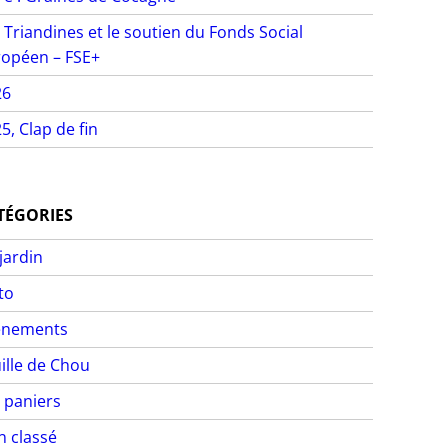
 Triandines et le soutien du Fonds Social
opéen – FSE+
26
5, Clap de fin
TÉGORIES
jardin
to
ènements
ille de Chou
 paniers
 classé