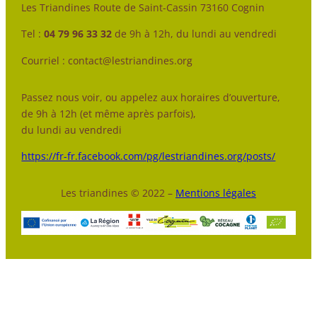
Les Triandines Route de Saint-Cassin 73160 Cognin
Tel :
04 79 96 33 32
de 9h à 12h, du lundi au vendredi
Courriel : contact@lestriandines.org
Passez nous voir, ou appelez aux horaires d’ouverture,
de 9h à 12h (et même après parfois),
du lundi au vendredi
https://fr-fr.facebook.com/pg/lestriandines.org/posts/
Les triandines © 2022 –
Mentions légales