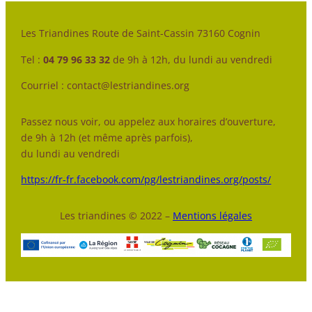
Les Triandines Route de Saint-Cassin 73160 Cognin
Tel :
04 79 96 33 32
de 9h à 12h, du lundi au vendredi
Courriel : contact@lestriandines.org
Passez nous voir, ou appelez aux horaires d’ouverture,
de 9h à 12h (et même après parfois),
du lundi au vendredi
https://fr-fr.facebook.com/pg/lestriandines.org/posts/
Les triandines © 2022 –
Mentions légales