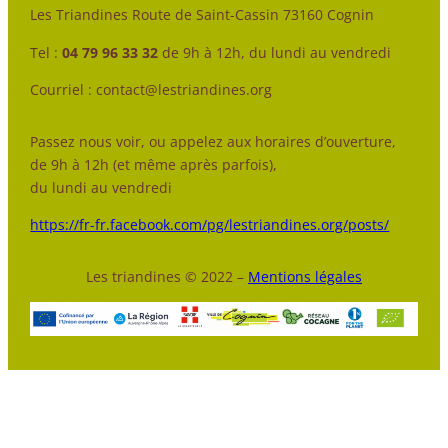
Les Triandines Route de Saint-Cassin 73160 Cognin
Tel :
04 79 96 33 32
de 9h à 12h, du lundi au vendredi
Courriel : contact@lestriandines.org
Passez nous voir, ou appelez aux horaires d’ouverture,
de 9h à 12h (et même après parfois),
du lundi au vendredi
https://fr-fr.facebook.com/pg/lestriandines.org/posts/
Les triandines © 2022 –
Mentions légales