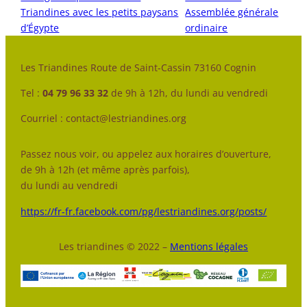
Triandines avec les petits paysans
Assemblée générale
d’Égypte
ordinaire
Les Triandines Route de Saint-Cassin 73160 Cognin
Tel :
04 79 96 33 32
de 9h à 12h, du lundi au vendredi
Courriel : contact@lestriandines.org
Passez nous voir, ou appelez aux horaires d’ouverture,
de 9h à 12h (et même après parfois),
du lundi au vendredi
https://fr-fr.facebook.com/pg/lestriandines.org/posts/
Les triandines © 2022 –
Mentions légales