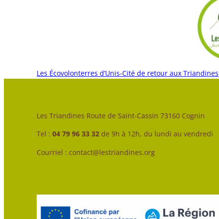
Les Écovolonterres d’Unis-Cité de retour aux Triandines
Les Triandines Route de Saint-Cassin 73160 Cognin
Tel :
04 79 96 33 32
de 9h à 12h, du lundi au vendredi
Courriel : contact@lestriandines.org