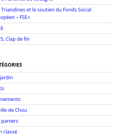
 Triandines et le soutien du Fonds Social
opéen – FSE+
26
5, Clap de fin
TÉGORIES
jardin
to
ènements
ille de Chou
 paniers
 classé