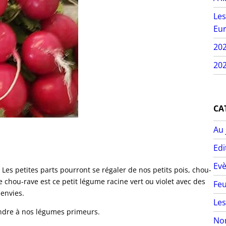
Les
Eur
20
202
CA
Au 
Edi
Ev
es petites parts pourront se régaler de nos petits pois, chou-
e chou-rave est ce petit légume racine vert ou violet avec des
Feu
 envies.
Les
oindre à nos légumes primeurs.
Non