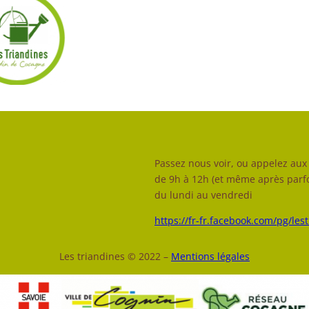
Passez nous voir, ou appelez aux 
de 9h à 12h (et même après parfo
du lundi au vendredi
https://fr-fr.facebook.com/pg/les
Les triandines © 2022 –
Mentions légales