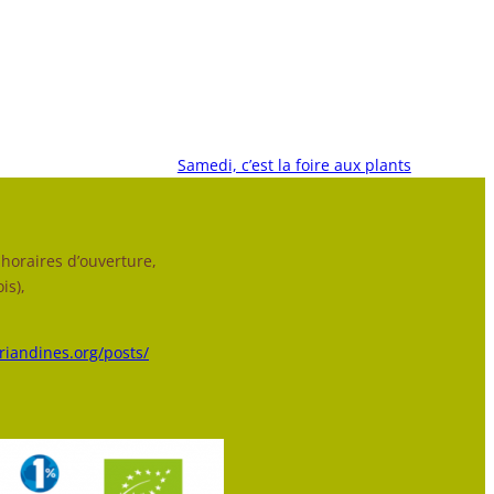
Samedi, c’est la foire aux plants
horaires d’ouverture,
is),
triandines.org/posts/