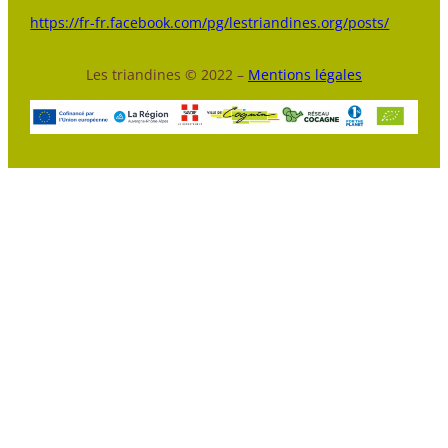
https://fr-fr.facebook.com/pg/lestriandines.org/posts/
Les triandines © 2022 –
Mentions légales