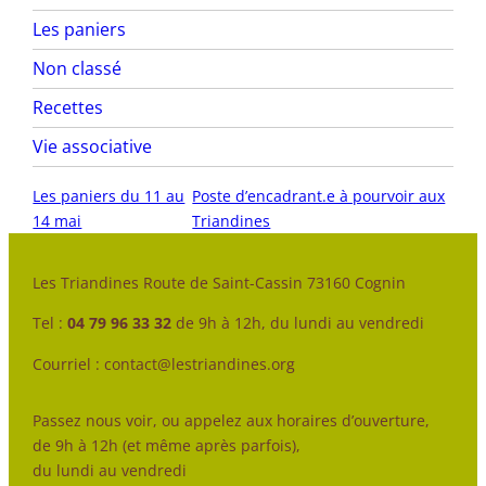
Les paniers
Non classé
Recettes
Vie associative
Les paniers du 11 au
Poste d’encadrant.e à pourvoir aux
14 mai
Triandines
Les Triandines Route de Saint-Cassin 73160 Cognin
Tel :
04 79 96 33 32
de 9h à 12h, du lundi au vendredi
Courriel : contact@lestriandines.org
Passez nous voir, ou appelez aux horaires d’ouverture,
de 9h à 12h (et même après parfois),
du lundi au vendredi