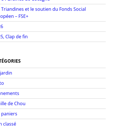
 Triandines et le soutien du Fonds Social
opéen – FSE+
26
5, Clap de fin
TÉGORIES
jardin
to
ènements
ille de Chou
 paniers
 classé