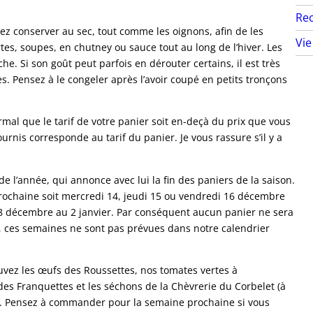
Rec
z conserver au sec, tout comme les oignons, afin de les
Vie
es, soupes, en chutney ou sauce tout au long de l’hiver. Les
e. Si son goût peut parfois en dérouter certains, il est très
. Pensez à le congeler après l’avoir coupé en petits tronçons
ormal que le tarif de votre panier soit en-deçà du prix que vous
rnis corresponde au tarif du panier. Je vous rassure s’il y a
e l’année, qui annonce avec lui la fin des paniers de la saison.
prochaine soit mercredi 14, jeudi 15 ou vendredi 16 décembre
 18 décembre au 2 janvier. Par conséquent aucun panier ne sera
c, ces semaines ne sont pas prévues dans notre calendrier
uvez les œufs des Roussettes, nos tomates vertes à
 des Franquettes et les séchons de la Chèvrerie du Corbelet (à
ces). Pensez à commander pour la semaine prochaine si vous