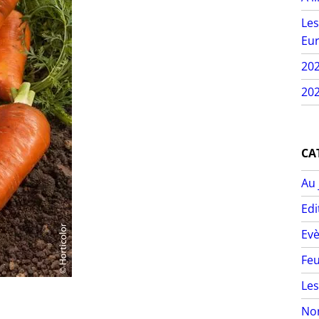
Les
Eur
20
202
CA
Au 
Edi
Ev
Feu
Les
Non