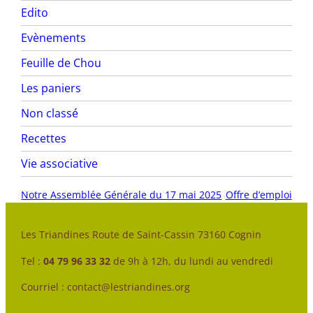
Edito
Evènements
Feuille de Chou
Les paniers
Non classé
Recettes
Vie associative
Notre Assemblée Générale du 17 mai 2025
Offre d’emploi
Les Triandines Route de Saint-Cassin 73160 Cognin
Tel :
04 79 96 33 32
de 9h à 12h, du lundi au vendredi
Courriel : contact@lestriandines.org