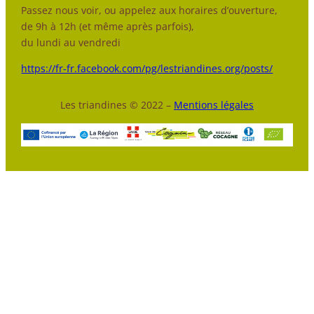
Passez nous voir, ou appelez aux horaires d’ouverture,
de 9h à 12h (et même après parfois),
du lundi au vendredi
https://fr-fr.facebook.com/pg/lestriandines.org/posts/
Les triandines © 2022 –
Mentions légales