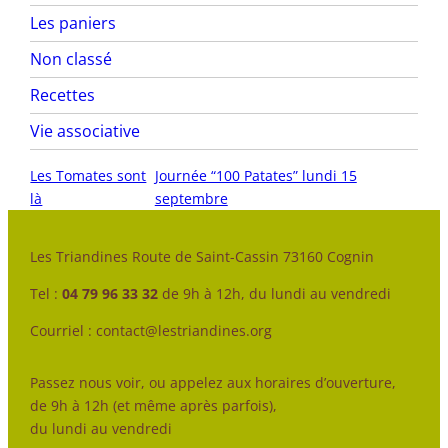
Les paniers
Non classé
Recettes
Vie associative
Les Tomates sont
Journée “100 Patates” lundi 15
là
septembre
Les Triandines Route de Saint-Cassin 73160 Cognin
Tel :
04 79 96 33 32
de 9h à 12h, du lundi au vendredi
Courriel : contact@lestriandines.org
Passez nous voir, ou appelez aux horaires d’ouverture,
de 9h à 12h (et même après parfois),
du lundi au vendredi