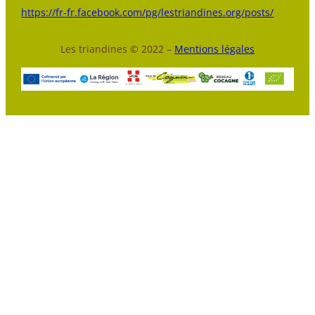
https://fr-fr.facebook.com/pg/lestriandines.org/posts/
Les triandines © 2022 –
Mentions légales