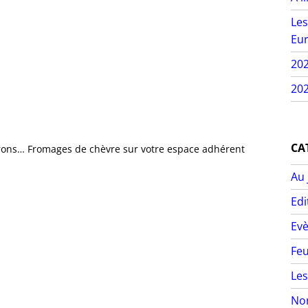
Les
Eur
20
202
CA
ivrons… Fromages de chèvre sur votre espace adhérent
Au 
Edi
Ev
Feu
Les
Non