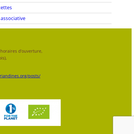
ettes
 associative
horaires d’ouverture,
is),
triandines.org/posts/