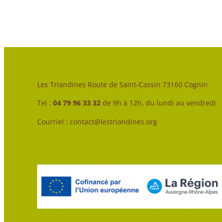
Les Triandines Route de Saint-Cassin 73160 Cognin
Tel :
04 79 96 33 32
de 9h à 12h, du lundi au vendredi
Courriel : contact@lestriandines.org