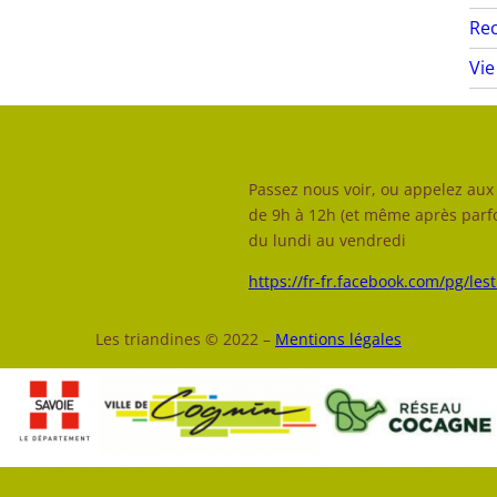
Rec
Vie
Passez nous voir, ou appelez aux 
de 9h à 12h (et même après parfo
du lundi au vendredi
https://fr-fr.facebook.com/pg/les
Les triandines © 2022 –
Mentions légales