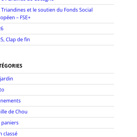
 Triandines et le soutien du Fonds Social
opéen – FSE+
26
5, Clap de fin
TÉGORIES
jardin
to
ènements
ille de Chou
 paniers
 classé