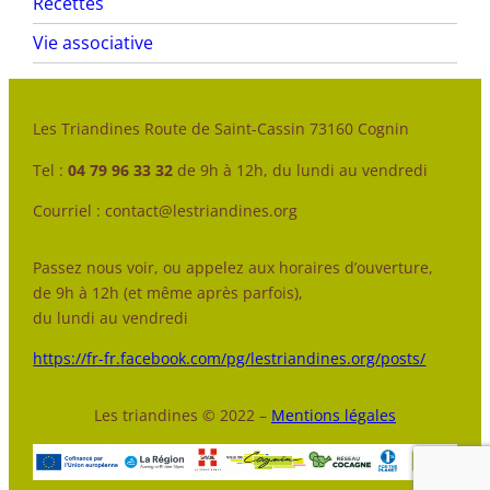
Recettes
Vie associative
Les Triandines Route de Saint-Cassin 73160 Cognin
Tel :
04 79 96 33 32
de 9h à 12h, du lundi au vendredi
Courriel : contact@lestriandines.org
Passez nous voir, ou appelez aux horaires d’ouverture,
de 9h à 12h (et même après parfois),
du lundi au vendredi
https://fr-fr.facebook.com/pg/lestriandines.org/posts/
Les triandines © 2022 –
Mentions légales