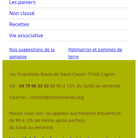
Les paniers
Non classé
Recettes
Vie associative
Nos suggestions de la
Potimarron et pommes de
semaine
terre
Les Triandines Route de Saint-Cassin 73160 Cognin
Tel :
04 79 96 33 32
de 9h à 12h, du lundi au vendredi
Courriel : contact@lestriandines.org
Passez nous voir, ou appelez aux horaires d’ouverture,
de 9h à 12h (et même après parfois),
du lundi au vendredi