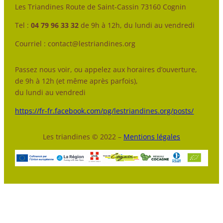
Les Triandines Route de Saint-Cassin 73160 Cognin
Tel :
04 79 96 33 32
de 9h à 12h, du lundi au vendredi
Courriel : contact@lestriandines.org
Passez nous voir, ou appelez aux horaires d’ouverture,
de 9h à 12h (et même après parfois),
du lundi au vendredi
https://fr-fr.facebook.com/pg/lestriandines.org/posts/
Les triandines © 2022 –
Mentions légales