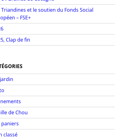
 Triandines et le soutien du Fonds Social
opéen – FSE+
26
5, Clap de fin
TÉGORIES
jardin
to
ènements
ille de Chou
 paniers
 classé