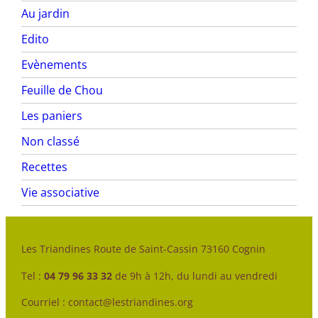
Au jardin
Edito
Evènements
Feuille de Chou
Les paniers
Non classé
Recettes
Vie associative
Les Triandines Route de Saint-Cassin 73160 Cognin
Tel :
04 79 96 33 32
de 9h à 12h, du lundi au vendredi
Courriel : contact@lestriandines.org