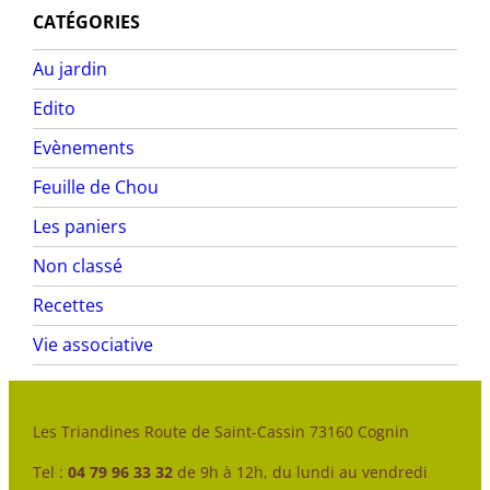
CATÉGORIES
Au jardin
Edito
Evènements
Feuille de Chou
Les paniers
Non classé
Recettes
Vie associative
Les Triandines Route de Saint-Cassin 73160 Cognin
Tel :
04 79 96 33 32
de 9h à 12h, du lundi au vendredi