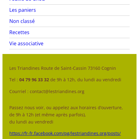
Les paniers
Non classé
Recettes
Vie associative
Les Triandines Route de Saint-Cassin 73160 Cognin
Tel :
04 79 96 33 32
de 9h à 12h, du lundi au vendredi
Courriel : contact@lestriandines.org
Passez nous voir, ou appelez aux horaires d’ouverture,
de 9h à 12h (et même après parfois),
du lundi au vendredi
https://fr-fr.facebook.com/pg/lestriandines.org/posts/